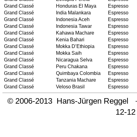
Grand Classé
Honduras El Maya
Espresso
Grand Classé
India Malankara
Espresso
Grand Classé
Indonesia Aceh
Espresso
Grand Classé
Indonesia Tawar
Espresso
Grand Classé
Kahawa Machare
Espresso
Grand Classé
Kenia Bahari
Espresso
Grand Classé
Mokka D’Ethiopia
Espresso
Grand Classé
Mokka Saih
Espresso
Grand Classé
Nicaragua Selva
Espresso
Grand Classé
Peru Chakana
Espresso
Grand Classé
Quimbaya Colombia
Espresso
Grand Classé
Tanzania Machare
Espresso
Grand Classé
Veloso Brasil
Espresso
© 2006-2013
Hans-Jürgen Reggel
12-12