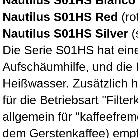
Nautilus S01HS Bianco 
Nautilus S01HS Red
(ro
Nautilus S01HS Silver
(s
Die Serie S01HS hat ein
Aufschäumhilfe, und die
Heißwasser. Zusätzlich 
für die Betriebsart "Filte
allgemein für "kaffeefre
dem Gerstenkaffee) emp