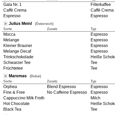
Gala Nr. 1
Filterkaffee
Caffè Crema
Caffè Crema
Espresso
Espresso
»
Julius Meinl
(Österreich)
Sorte
Zusatz
Typ
Mocca
Espresso
Melange
Espresso
Kleiner Brauner
Espresso
Melange Decaf
Espresso
Trinkschokolade
Heiße Schok
Schwarzer Tee
Tee
Früchtetee
Tee
»
Maromas
(Dubai)
Sorte
Zusatz
Typ
Orphea
Blend Espresso
Espresso
Fine & Free
No Caffeine Espresso
Espresso
Cappuccino Milk Froth
Milch
Hot Chocolate
Heiße Schok
Black Tea
Tee