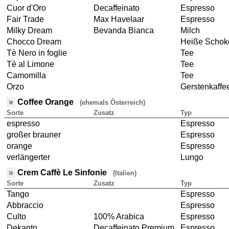
Cuor d'Oro
Decaffeinato
Espresso
Fair Trade
Max Havelaar
Espresso
Milky Dream
Bevanda Bianca
Milch
Chocco Dream
Heiße Schok
Tè Nero in foglie
Tee
Tè al Limone
Tee
Camomilla
Tee
Orzo
Gerstenkaffe
»
Coffee Orange
(ehemals Österreich)
Sorte
Zusatz
Typ
espresso
Espresso
großer brauner
Espresso
orange
Espresso
verlängerter
Lungo
»
Crem Caffè Le Sinfonie
(Italien)
Sorte
Zusatz
Typ
Tango
Espresso
Abbraccio
Espresso
Culto
100% Arabica
Espresso
Dekanto
Decaffeinato Premium
Espresso