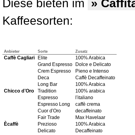
Diese bieten im
» Caffi
Kaffeesorten:
Anbieter
Sorte
Zusatz
Caffè Cagliari
Elite
100% Arabica
Grand Espresso
Dolce e Delicato
Crem Espresso
Pieno e Intenso
Deca
Caffè Decaffeinato
Long Bar
100% Arabica
Chicco d’Oro
Tradition
100% arabica
Espresso
l'italiano
Espresso Long
caffè crema
Cuor d'Oro
decaffeinato
Fair Trade
Max Havelaar
Ècaffè
Prezioso
100% Arabica
Delicato
Decaffeinato