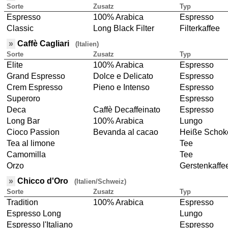
Sorte
Zusatz
Typ
Espresso
100% Arabica
Espresso
Classic
Long Black Filter
Filterkaffee
»
Caffè Cagliari
(Italien)
Sorte
Zusatz
Typ
Elite
100% Arabica
Espresso
Grand Espresso
Dolce e Delicato
Espresso
Crem Espresso
Pieno e Intenso
Espresso
Superoro
Espresso
Deca
Caffè Decaffeinato
Espresso
Long Bar
100% Arabica
Lungo
Cioco Passion
Bevanda al cacao
Heiße Schok
Tea al limone
Tee
Camomilla
Tee
Orzo
Gerstenkaffe
»
Chicco d'Oro
(Italien/Schweiz)
Sorte
Zusatz
Typ
Tradition
100% Arabica
Espresso
Espresso Long
Lungo
Espresso l'Italiano
Espresso