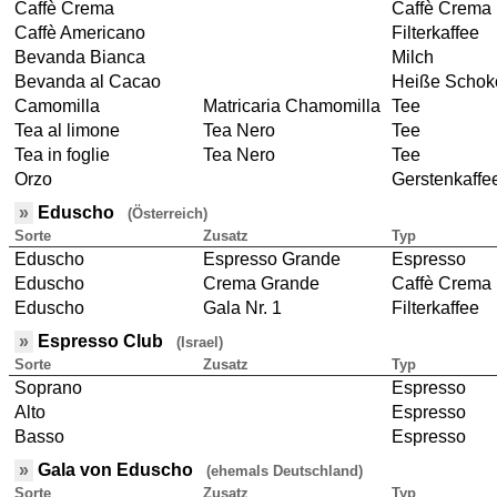
Caffè Crema
Caffè Crema
Caffè Americano
Filterkaffee
Bevanda Bianca
Milch
Bevanda al Cacao
Heiße Schok
Camomilla
Matricaria Chamomilla
Tee
Tea al limone
Tea Nero
Tee
Tea in foglie
Tea Nero
Tee
Orzo
Gerstenkaffe
»
Eduscho
(Österreich)
Sorte
Zusatz
Typ
Eduscho
Espresso Grande
Espresso
Eduscho
Crema Grande
Caffè Crema
Eduscho
Gala Nr. 1
Filterkaffee
»
Espresso Club
(Israel)
Sorte
Zusatz
Typ
Soprano
Espresso
Alto
Espresso
Basso
Espresso
»
Gala von Eduscho
(ehemals Deutschland)
Sorte
Zusatz
Typ