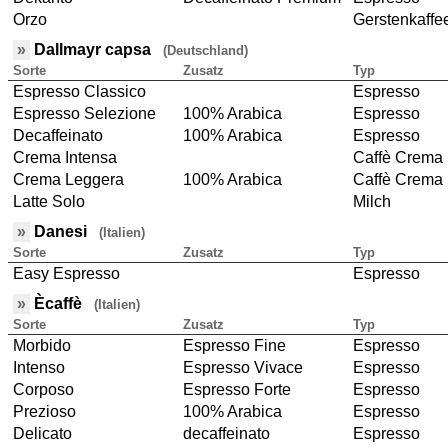
Orzo
Gerstenkaffe
»
Dallmayr capsa
(Deutschland)
Sorte
Zusatz
Typ
Espresso Classico
Espresso
Espresso Selezione
100% Arabica
Espresso
Decaffeinato
100% Arabica
Espresso
Crema Intensa
Caffè Crema
Crema Leggera
100% Arabica
Caffè Crema
Latte Solo
Milch
»
Danesi
(Italien)
Sorte
Zusatz
Typ
Easy Espresso
Espresso
»
Ècaffè
(Italien)
Sorte
Zusatz
Typ
Morbido
Espresso Fine
Espresso
Intenso
Espresso Vivace
Espresso
Corposo
Espresso Forte
Espresso
Prezioso
100% Arabica
Espresso
Delicato
decaffeinato
Espresso