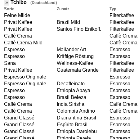
»
Tchibo
(Deutschland)
Sorte
Zusatz
Typ
Feine Milde
Filterkaffee
Privat Kaffee
Brazil Mild
Filterkaffee
Privat Kaffee
Santos Fino Entkoff.
Filterkaffee
Caffè Crema
Caffè Crema
Caffè Crema Mild
Caffè Crema
Espresso
Mailänder Art
Espresso
Espresso
Kräftige Röstung
Espresso
Sana
Wellness-Kaffee
Filterkaffee
Privat Kaffee
Guatemala Grande
Filterkaffee
Espresso Originale
Espresso
Espresso Originale
Decaffeinato
Espresso
Espresso
Ethiopia Abaya
Espresso
Espresso
Brasil Beleza
Espresso
Caffè Crema
India Sirisha
Caffè Crema
Caffè Crema
Colombia Andino
Caffè Crema
Grand Classé
Diamantina Brasil
Espresso
Grand Classé
Espìrito Brasil
Espresso
Grand Classé
Ethiopia Darolebu
Espresso
Grand Classé
Ethiopia Perela
Espresso