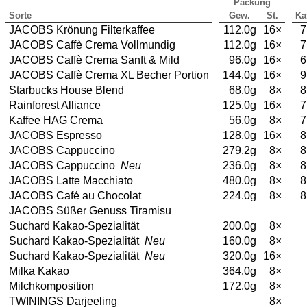
Packung
Sorte
Gew.
St.
Ka
JACOBS Krönung Filterkaffee
112.0g
16×
7
JACOBS Caffè Crema Vollmundig
112.0g
16×
7
JACOBS Caffè Crema Sanft & Mild
96.0g
16×
6
JACOBS Caffè Crema XL Becher Portion
144.0g
16×
9
Starbucks House Blend
68.0g
8×
8
Rainforest Alliance
125.0g
16×
7
Kaffee HAG Crema
56.0g
8×
7
JACOBS Espresso
128.0g
16×
8
JACOBS Cappuccino
279.2g
8×
8
JACOBS Cappuccino
Neu
236.0g
8×
8
JACOBS Latte Macchiato
480.0g
8×
8
JACOBS Café au Chocolat
224.0g
8×
8
JACOBS Süßer Genuss Tiramisu
Suchard Kakao-Spezialität
200.0g
8×
Suchard Kakao-Spezialität
Neu
160.0g
8×
Suchard Kakao-Spezialität
Neu
320.0g
16×
Milka Kakao
364.0g
8×
Milchkomposition
172.0g
8×
TWININGS Darjeeling
8×