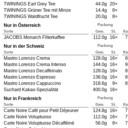
TWININGS Earl Grey Tee
44.0g
20×
TWININGS Grüner Tee mit Minze
14.4g
8×
TWININGS Waldfrucht Tee
20.0g
8×
Packung
Nur in Österreich
Sorte
Gew.
St.
Ka
JACOBS Monarch Filterkaffee
112.0g
16×
7
Packung
Nur in der Schweiz
Sorte
Gew.
St.
Ka
Mastro Lorenzo Crema
128.0g
16×
8
Mastro Lorenzo Crema Intenso
144.0g
16×
9
Mastro Lorenzo Decaffeinato
128.0g
16×
8
Mastro Lorenzo Espresso
136.0g
16×
8
Mastro Lorenzo Cappuccino
318.6g
9×
8
Suchard Kakao-Spezialität
400.0g
16×
Packung
Nur in Frankreich
Sorte
Gew.
St.
Ka
Carte Noire Café pour Petit Déjeuner
124.8g
16×
7
Carte Noire Voluptuoso
112.0g
16×
7
Carte Noire Voluptuoso Décafféiné
56.0g
8×
7