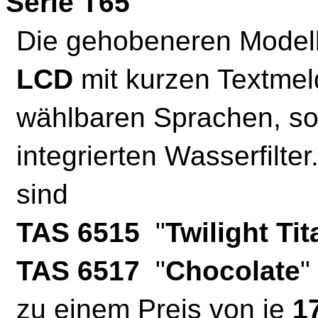
Serie T65
Die gehobeneren Modelle
LCD
mit kurzen Textmel
wählbaren Sprachen, so
integrierten Wasserfilte
sind
TAS 6515
"
Twilight Ti
TAS 6517
"
Chocolate
"
zu einem Preis von je
1