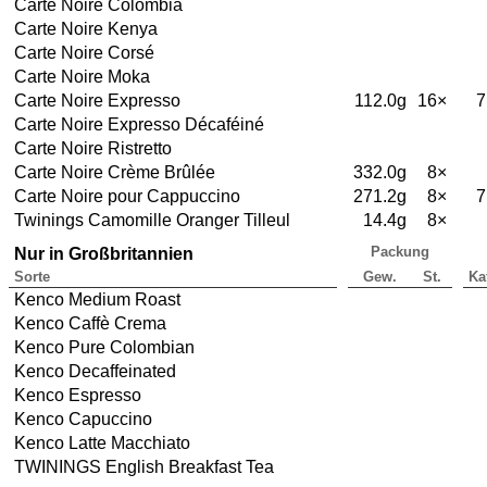
Carte Noire Colombia
Carte Noire Kenya
Carte Noire Corsé
Carte Noire Moka
Carte Noire Expresso
112.0g
16×
7
Carte Noire Expresso Décaféiné
Carte Noire Ristretto
Carte Noire Crème Brûlée
332.0g
8×
Carte Noire pour Cappuccino
271.2g
8×
7
Twinings Camomille Oranger Tilleul
14.4g
8×
Packung
Nur in Großbritannien
Sorte
Gew.
St.
Ka
Kenco Medium Roast
Kenco Caffè Crema
Kenco Pure Colombian
Kenco Decaffeinated
Kenco Espresso
Kenco Capuccino
Kenco Latte Macchiato
TWININGS English Breakfast Tea