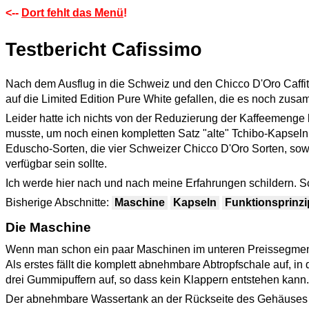
<--
Dort fehlt das Menü
!
Testbericht Cafissimo
Nach dem Ausflug in die Schweiz und den Chicco D'Oro Caffita
auf die Limited Edition Pure White gefallen, die es noch zusa
Leider hatte ich nichts von der Reduzierung der Kaffeemenge
musste, um noch einen kompletten Satz "alte" Tchibo-Kapseln 
Eduscho-Sorten, die vier Schweizer Chicco D'Oro Sorten, sow
verfügbar sein sollte.
Ich werde hier nach und nach meine Erfahrungen schildern. S
Bisherige Abschnitte:
Maschine
Kapseln
Funktionsprinz
Die Maschine
Wenn man schon ein paar Maschinen im unteren Preissegment k
Als erstes fällt die komplett abnehmbare Abtropfschale auf, in
drei Gummipuffern auf, so dass kein Klappern entstehen kann.
Der abnehmbare Wassertank an der Rückseite des Gehäuses is