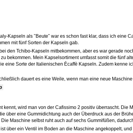
ly-Kapseln als "Beute" war es schon fast klar, dass ich eine 
mmen mit fünf Sorten der Kapseln gab.
 bei den Tchibo-Kapseln mitbekommen, aber es war gerade noch 
zu bekommen. Mein Kapselsortiment umfasst somit die fünf alte
ie eine Sorte der Italienischen Ècaffè Kapseln. Zudem kenne i
chließlich dauert es eine Weile, wenn man eine neue Maschine 
ip
ennt, wird man von der Cafissimo 2 positiv überrascht. Die M
 die über eine Gummidichtung auch der Überdruck aus der Brüheinh
 Die Maschine selbst ruht auch auf sechs Gummifüßen, dadurch 
t über ein Ventil im Boden an die Maschine angekoppelt, und