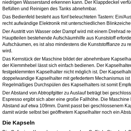
niedrigen Wasserstand erkennen kann. Der Klappdeckel verfüg
Befüllen und Reinigen des Tanks abnehmbar.
Das Bedienfeld besteht aus fünf beleuchteten Tastern: Ein/Aus
recht aufwändige Elektronik mit unterschiedlichen Blinkzeic
Der Austritt von Wasser oder Dampf wird mit einem Drehrad rec
Hauptteilen bestehende Aufschäumhilfe aus Kunststoff erforde
Aufschäumen, es ist also mindestens die Kunststofflanze zu rein
wird.
Das Kernstück der Maschine bildet der abnehmbare Kapselhal
der Klemmhebel lässt sich einfach bedienen. Der Kapselhalt
festgeklemmten Kapselhalter nicht möglich ist. Der Kapselhal
doppelwandige Kapselhalter mit gefedertem Mechanismus ist ni
Regelmäßiges Durchspülen des Kapselhalters ist somit Empf
Der Abstand von Abtropfgitter zu Auslauf beträgt bei geschlo
Espresso ergibt sich aber eine große Fallhöhe. Die Maschine 
Abstand auf etwa 109mm. Damit passt bei geschlossenem Kaps
damit würde selbst bei geöffnetem Kapselhalter noch ein Abs
Die Kapseln