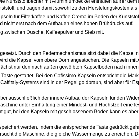
ie Kunststoffbecher mit Aluminiumdeckel enthalten außer dem 
nststoff, und tragen damit sowohl zu den Herstelungskosten als
seln für Filterkaffee und Kaffee Crema im Boden der Kunststoff
d nicht erst nach dem Aufbauen eines hohen Brühdrucks auf.
ng zwischen Dusche, Kaffeepulver und Sieb mit.
esetzt. Durch den Federmechanismus sitzt dabei die Kapsel no
rd die Kapsel vom obere Dorn angestochen. Die Kapseln mit Al
zunächst nur den nach außen gewölbten Kapselboden nach innen
ste gestartet. Bei den Cafissimo-Kapseln entspricht die Markie
affitaly-Systems sind in der Regel goldbraun, sind aber für Es
bei ausschließlich der innere Aufbau der Kapseln für den Widers
schine unter Einhaltung einer Mindest- und Höchstzeit eine f
cht gut, bei den Kapseln mit geschlossenem Boden kann es aber
eichert werden, indem die entsprechende Taste gedrückt geha
ersucht die Maschine, die gleiche Wassermenge zu erreichen.