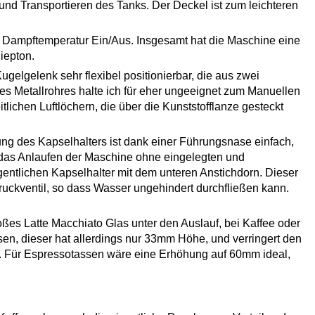
d Transportieren des Tanks. Der Deckel ist zum leichteren
für Dampftemperatur Ein/Aus. Insgesamt hat die Maschine eine
iepton.
gelgelenk sehr flexibel positionierbar, die aus zwei
es Metallrohres halte ich für eher ungeeignet zum Manuellen
tlichen Luftlöchern, die über die Kunststofflanze gesteckt
g des Kapselhalters ist dank einer Führungsnase einfach,
 das Anlaufen der Maschine ohne eingelegten und
gentlichen Kapselhalter mit dem unteren Anstichdorn. Dieser
ruckventil, so dass Wasser ungehindert durchfließen kann.
ßes Latte Macchiato Glas unter den Auslauf, bei Kaffee oder
en, dieser hat allerdings nur 33mm Höhe, und verringert den
. Für Espressotassen wäre eine Erhöhung auf 60mm ideal,