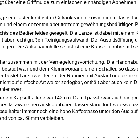
t über eine Griffmulde zum einfachen einhändigen Abnehmen un
, je ein Taster für die drei Getränkearten, sowie einem Taster 
hen und einem dezenten aber trotzdem gewöhnungsbedürftigen P
hts des Bedienfeldes geregelt. Die Lanze ist dabei mit einem Ku
rt aber recht großen Reinigungsaufwand. Der Austrittsöffnung d
igen. Die Aufschäumhilfe selbst ist eine Kunststoffröhre mit sei
ter zusammen mit der Verriegelungsvorrichtung. Die Handhabun
er betätigt während dem Klemmvorgang einen Schalter, so dass
ter besteht aus zwei Teilen, der Rahmen mit Auslauf und dem ei
cht auf einfache Art weiter zerlegbar, enthält aber auch kein D
ehlenswert.
ssenem Kapselhalter etwa 142mm. Damit passt zwar auch ein gro
besitzt zwar einen ausklappbaren Tassenstand für Espressotass
elhalter immer noch eine hohe Kaffeetasse unter den Auslauf
tand von ca. 68mm verbleiben.