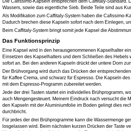
Die Cafissimo-Kapseln entsprechen dem Caffitaly-Standard. D
Wassers, sowie das eigentliche Sieb. Beide Teile sind aus Ku
Als Modifikation zum Caffitaly-System haben die Cafissimo-Kap
Dadurch brechen diese Kapseln sofort nach dem Einlegen, un
Beim Caffitaly-System bringt somit jede Kapsel die Abstimmu
Das Funktionsprinzip
Eine Kapsel wird in den herausgenommenen Kapselhalter eing
Einsetzen des Kapselhalters und dem Schließen des Hebels wi
sofort an. Bei den anderen Kapseln drückt der untere Dorn 
Der Brühvorgang wird durch das Drücken der entsprechenden Ta
für Kaffee Crema, und schwarz für Espresso. Die Kapseln des C
mit dem Espresso-Programm zubereitet werden.
Jede der drei Tasten startet ein individelles Brühprogramm, wo
auch Mengengesteuert. Meinem Eindruck nach versucht die Ma
den Kapseln mit der Aluminiumfolie im Boden gelingt dies re
durchbricht.
Für jedes der drei Brühprogramme kann die Wassermenge gesp
losgelassen wird. Beim nächsten kurzen Drücken der Taste v