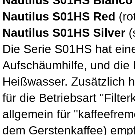
Nautilus S01HS Bianco 
Nautilus S01HS Red
(ro
Nautilus S01HS Silver
(s
Die Serie S01HS hat ein
Aufschäumhilfe, und die
Heißwasser. Zusätzlich 
für die Betriebsart "Filte
allgemein für "kaffeefre
dem Gerstenkaffee) emp