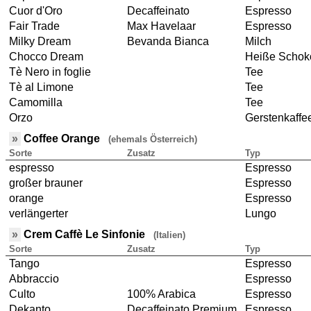
Cuor d'Oro
Decaffeinato
Espresso
Fair Trade
Max Havelaar
Espresso
Milky Dream
Bevanda Bianca
Milch
Chocco Dream
Heiße Schok
Tè Nero in foglie
Tee
Tè al Limone
Tee
Camomilla
Tee
Orzo
Gerstenkaffe
»
Coffee Orange
(ehemals Österreich)
Sorte
Zusatz
Typ
espresso
Espresso
großer brauner
Espresso
orange
Espresso
verlängerter
Lungo
»
Crem Caffè Le Sinfonie
(Italien)
Sorte
Zusatz
Typ
Tango
Espresso
Abbraccio
Espresso
Culto
100% Arabica
Espresso
Dekanto
Decaffeinato Premium
Espresso