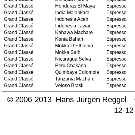
Grand Classé
Honduras El Maya
Espresso
Grand Classé
India Malankara
Espresso
Grand Classé
Indonesia Aceh
Espresso
Grand Classé
Indonesia Tawar
Espresso
Grand Classé
Kahawa Machare
Espresso
Grand Classé
Kenia Bahari
Espresso
Grand Classé
Mokka D’Ethiopia
Espresso
Grand Classé
Mokka Saih
Espresso
Grand Classé
Nicaragua Selva
Espresso
Grand Classé
Peru Chakana
Espresso
Grand Classé
Quimbaya Colombia
Espresso
Grand Classé
Tanzania Machare
Espresso
Grand Classé
Veloso Brasil
Espresso
© 2006-2013
Hans-Jürgen Reggel
12-12