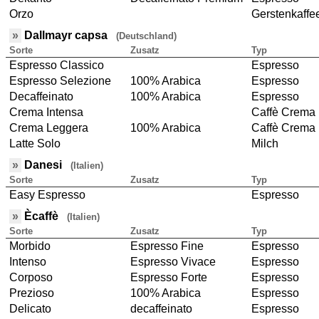
Orzo
Gerstenkaffe
»
Dallmayr capsa
(Deutschland)
Sorte
Zusatz
Typ
Espresso Classico
Espresso
Espresso Selezione
100% Arabica
Espresso
Decaffeinato
100% Arabica
Espresso
Crema Intensa
Caffè Crema
Crema Leggera
100% Arabica
Caffè Crema
Latte Solo
Milch
»
Danesi
(Italien)
Sorte
Zusatz
Typ
Easy Espresso
Espresso
»
Ècaffè
(Italien)
Sorte
Zusatz
Typ
Morbido
Espresso Fine
Espresso
Intenso
Espresso Vivace
Espresso
Corposo
Espresso Forte
Espresso
Prezioso
100% Arabica
Espresso
Delicato
decaffeinato
Espresso