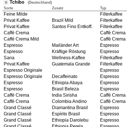
»
Tchibo
(Deutschland)
Sorte
Zusatz
Typ
Feine Milde
Filterkaffee
Privat Kaffee
Brazil Mild
Filterkaffee
Privat Kaffee
Santos Fino Entkoff.
Filterkaffee
Caffè Crema
Caffè Crema
Caffè Crema Mild
Caffè Crema
Espresso
Mailänder Art
Espresso
Espresso
Kräftige Röstung
Espresso
Sana
Wellness-Kaffee
Filterkaffee
Privat Kaffee
Guatemala Grande
Filterkaffee
Espresso Originale
Espresso
Espresso Originale
Decaffeinato
Espresso
Espresso
Ethiopia Abaya
Espresso
Espresso
Brasil Beleza
Espresso
Caffè Crema
India Sirisha
Caffè Crema
Caffè Crema
Colombia Andino
Caffè Crema
Grand Classé
Diamantina Brasil
Espresso
Grand Classé
Espìrito Brasil
Espresso
Grand Classé
Ethiopia Darolebu
Espresso
Grand Classé
Ethiopia Perela
Espresso