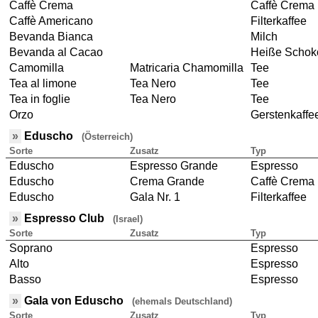
Caffè Crema
Caffè Crema
Caffè Americano
Filterkaffee
Bevanda Bianca
Milch
Bevanda al Cacao
Heiße Schok
Camomilla
Matricaria Chamomilla
Tee
Tea al limone
Tea Nero
Tee
Tea in foglie
Tea Nero
Tee
Orzo
Gerstenkaffe
»
Eduscho
(Österreich)
Sorte
Zusatz
Typ
Eduscho
Espresso Grande
Espresso
Eduscho
Crema Grande
Caffè Crema
Eduscho
Gala Nr. 1
Filterkaffee
»
Espresso Club
(Israel)
Sorte
Zusatz
Typ
Soprano
Espresso
Alto
Espresso
Basso
Espresso
»
Gala von Eduscho
(ehemals Deutschland)
Sorte
Zusatz
Typ