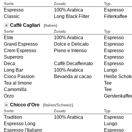
Sorte
Zusatz
Typ
Espresso
100% Arabica
Espresso
Classic
Long Black Filter
Filterkaffee
»
Caffè Cagliari
(Italien)
Sorte
Zusatz
Typ
Elite
100% Arabica
Espresso
Grand Espresso
Dolce e Delicato
Espresso
Crem Espresso
Pieno e Intenso
Espresso
Superoro
Espresso
Deca
Caffè Decaffeinato
Espresso
Long Bar
100% Arabica
Lungo
Cioco Passion
Bevanda al cacao
Heiße Schok
Tea al limone
Tee
Camomilla
Tee
Orzo
Gerstenkaffe
»
Chicco d'Oro
(Italien/Schweiz)
Sorte
Zusatz
Typ
Tradition
100% Arabica
Espresso
Espresso Long
Lungo
Espresso l'Italiano
Espresso