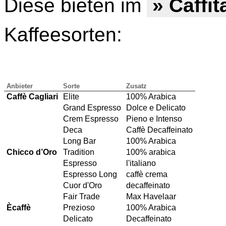
Diese bieten im
» Caffi
Kaffeesorten:
Anbieter
Sorte
Zusatz
Caffè Cagliari
Elite
100% Arabica
Grand Espresso
Dolce e Delicato
Crem Espresso
Pieno e Intenso
Deca
Caffè Decaffeinato
Long Bar
100% Arabica
Chicco d’Oro
Tradition
100% arabica
Espresso
l'italiano
Espresso Long
caffè crema
Cuor d'Oro
decaffeinato
Fair Trade
Max Havelaar
Ècaffè
Prezioso
100% Arabica
Delicato
Decaffeinato