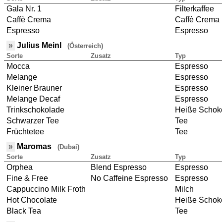
Gala Nr. 1
Filterkaffee
Caffè Crema
Caffè Crema
Espresso
Espresso
»
Julius Meinl
(Österreich)
Sorte
Zusatz
Typ
Mocca
Espresso
Melange
Espresso
Kleiner Brauner
Espresso
Melange Decaf
Espresso
Trinkschokolade
Heiße Schok
Schwarzer Tee
Tee
Früchtetee
Tee
»
Maromas
(Dubai)
Sorte
Zusatz
Typ
Orphea
Blend Espresso
Espresso
Fine & Free
No Caffeine Espresso
Espresso
Cappuccino Milk Froth
Milch
Hot Chocolate
Heiße Schok
Black Tea
Tee