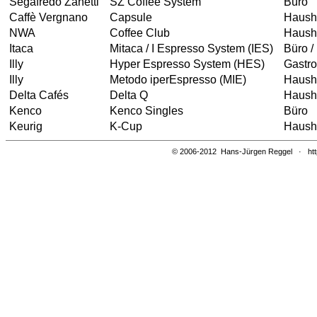
Segafredo Zanetti
SZ Coffee System
Büro
Caffè Vergnano
Capsule
Hausha
NWA
Coffee Club
Haush
Itaca
Mitaca / I Espresso System (IES)
Büro /
Illy
Hyper Espresso System (HES)
Gastr
Illy
Metodo iperEspresso (MIE)
Haush
Delta Cafés
Delta Q
Hausha
Kenco
Kenco Singles
Büro
Keurig
K-Cup
Hausha
© 2006-2012
Hans-Jürgen Reggel
·
ht