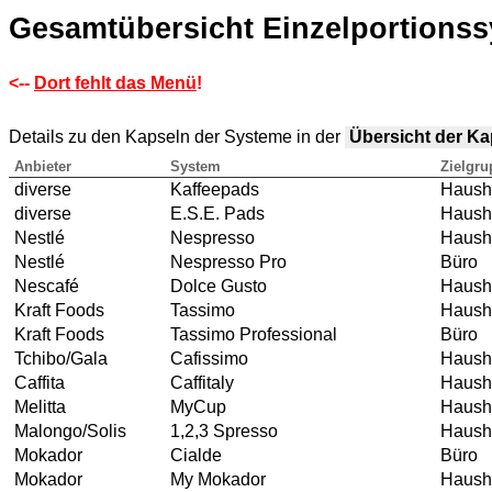
Gesamtübersicht Einzelportions
<--
Dort fehlt das Menü
!
Details zu den Kapseln der Systeme in der
Übersicht der K
Anbieter
System
Zielgru
diverse
Kaffeepads
Haush
diverse
E.S.E. Pads
Haush
Nestlé
Nespresso
Haush
Nestlé
Nespresso Pro
Büro
Nescafé
Dolce Gusto
Haush
Kraft Foods
Tassimo
Haush
Kraft Foods
Tassimo Professional
Büro
Tchibo/Gala
Cafissimo
Haush
Caffita
Caffitaly
Hausha
Melitta
MyCup
Haush
Malongo/Solis
1,2,3 Spresso
Hausha
Mokador
Cialde
Büro
Mokador
My Mokador
Haush