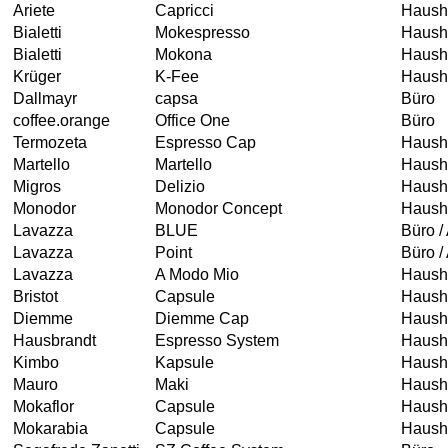
Ariete
Capricci
Hausha
Bialetti
Mokespresso
Haush
Bialetti
Mokona
Haush
Krüger
K-Fee
Haush
Dallmayr
capsa
Büro
coffee.orange
Office One
Büro
Termozeta
Espresso Cap
Hausha
Martello
Martello
Hausha
Migros
Delizio
Haush
Monodor
Monodor Concept
Hausha
Lavazza
BLUE
Büro /
Lavazza
Point
Büro /
Lavazza
A Modo Mio
Haush
Bristot
Capsule
Hausha
Diemme
Diemme Cap
Haush
Hausbrandt
Espresso System
Hausha
Kimbo
Kapsule
Hausha
Mauro
Maki
Hausha
Mokaflor
Capsule
Hausha
Mokarabia
Capsule
Hausha