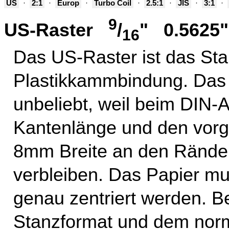
US
·
2:1
·
Europ
·
Turbo Coil
·
2.5:1
·
JIS
·
3:1
·
9
US-Raster
/
" 0.5625
16
Das US-Raster ist das Sta
Plastikkammbindung. Das 
unbeliebt, weil beim DIN
Kantenlänge und den vor
8mm Breite an den Ränder
verbleiben. Das Papier m
genau zentriert werden. B
Stanzformat und dem norm