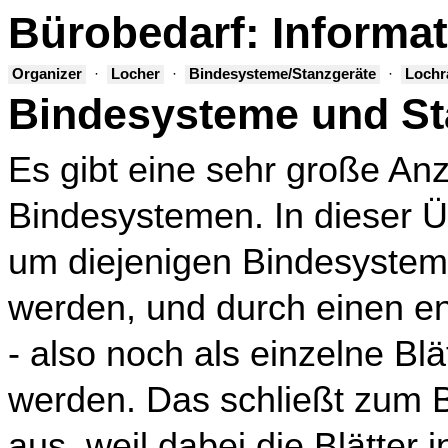
Bürobedarf: Inform
Organizer
·
Locher
·
Bindesysteme/Stanzgeräte
·
Lochr
Bindesysteme und St
Es gibt eine sehr große Anz
Bindesystemen. In dieser Üb
um diejenigen Bindesysteme
werden, und durch einen e
- also noch als einzelne B
werden. Das schließt zum B
aus, weil dabei die Blätter 