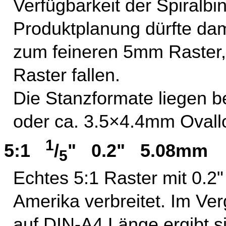
Verfügbarkeit der Spiralbi
Produktplanung dürfte da
zum feineren 5mm Raster, 
Raster fallen.
Die Stanzformate liegen 
oder ca. 3.5×4.4mm Ovall
1
5:1
/
" 0.2" 5.08mm
5
Echtes 5:1 Raster mit 0.2"
Amerika verbreitet. Im Ve
auf DIN-A4 Länge ergibt s