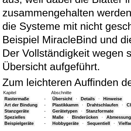
zusammengehalten werden.
die Systeme mit nicht ges
Beispiel MiracleBind und d
Der Vollständigkeit wegen 
Übersicht aufgeführt.
Zum leichteren Auffinden d
Kapitel
Abschnitte
Rastermaße
-
Übersicht
·
Details
·
Hinweise
Art der Bindung
-
Plastikkamm
·
Drahtschlaufen
·
Cl
Stanzgeräte
-
Gerätetypen
·
Stanzformate
Spezielles
-
Maße
·
Binderücken
·
Abmessun
Beispielgeräte
-
Hobbygeräte
·
Sequentiell
·
Vielfa