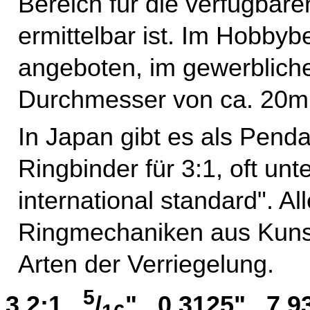
Bereich für die verfügbar
ermittelbar ist. Im Hobb
angeboten, im gewerblich
Durchmesser von ca. 20
In Japan gibt es als Pend
Ringbinder für 3:1, oft un
international standard". Al
Ringmechaniken aus Kunsts
Arten der Verriegelung.
5
3.2:1
/
" 0.3125" 7.