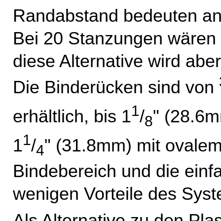
Randabstand bedeuten an
Bei 20 Stanzungen wären
diese Alternative wird abe
Die Binderücken sind von
1
erhältlich, bis 1
/
" (28.6m
8
1
1
/
" (31.8mm) mit ovalem
4
Bindebereich und die einfa
wenigen Vorteile des Sys
Als Alternative zu den Pla