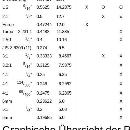
9
/
"
US
0
.5625
14
.2875
X
O
O
16
1
/
"
2:1
0
.5
12
.7
X
x
2
Europ
0
.47244
12
.0
X
Turbo
2.231:1
0
.4482
11
.385
X
2
/
"
2.5:1
0
.4
10
.16
X
5
JIS Z 8303 (11)
0
.374
9
.5
1
/
"
3:1
0
.33333
8
.4667
X
X
3
5
/
"
3.2:1
0
.3125
7
.9375
X
16
1
/
"
4:1
0
.25
6
.35
X
4
124
/
"
4:1
0
.248
6
.2992
X
500
99
/
"
4:1
0
.2475
6
.2865
X
400
6mm
0
.23622
6
.0
X
1
/
"
5:1
0
.2
5
.08
X
5
5mm
0
.19685
5
.0
X