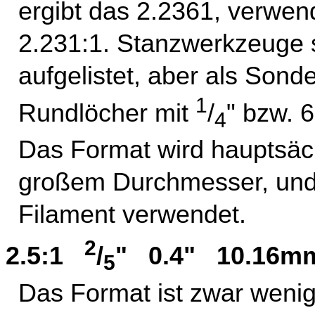
ergibt das 2.2361, verwen
2.231:1. Stanzwerkzeuge s
aufgelistet, aber als Sond
1
Rundlöcher mit
/
" bzw. 
4
Das Format wird hauptsächl
großem Durchmesser, und
Filament verwendet.
2
2.5:1
/
" 0.4" 10.16m
5
Das Format ist zwar wenig 