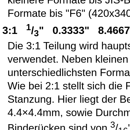
Formate bis "F6" (420x34
1
3:1
/
" 0.3333" 8.46
3
Die 3:1 Teilung wird haupt
verwendet. Neben kleinen
unterschiedlichsten Forma
Wie bei 2:1 stellt sich di
Stanzung. Hier liegt der 
4.4×4.4mm, sowie Durchm
3
Binderücken sind von
/