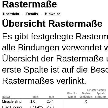
Rastermaße
Übersicht
·
Details
·
Hinweise
Übersicht Rastermaße
Es gibt festgelegte Rasterm
alle Bindungen verwendet w
Übersicht der Rastermaße 
erste Spalte ist auf die Be
Rastermaßes verlinkt.
Einsatzbereich
Plastik-
Draht-
Spiral-
Raster
Inch
mm
kamm
schlaufen
bindung
Miracle Bind
1
.0
25
.4
X
Disc Binding
0
.98425
25
.0