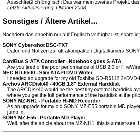
Ausschließlich Englisch: Das war mein zweites Projekt, das
Letzte Aktualisierung: Oktober 2008.
Sonstiges / Ältere Artikel...
Nachdem das ohnehin nur auf Englisch verfügbar ist, spare ic
SONY Cyber-shot DSC-TX7
Daten und Notizen zur ultrakompakten Digitalkamera SON
CardBus S-ATA Controller - Notebook goes S-ATA
Are you tired of the poor performance of USB 2.0 or FireWi
NEC ND-6500 - Slim ATAPI DVD Writer
I needed an upgrade for my old Toshiba SD-R6112 2×DVD-R 
Archos ARCDisk40 - 40GB 1.8" External Harddisk
The ARCDisk40 would be the best tiny external harddisk avai
where you get the full performance of the harddisk at the price
SONY MZ-NH1 - Portable Hi-MD Recorder
As an upgrade for my old SONY MZ-E55 portable MD player, I
jump in.
SONY MZ-E55 - Portable MD Player
Well, after the article about the MZ-NH1, this is a must-see