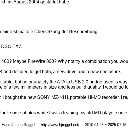
 ich im August 2004 gestartet habe.
h mir erst mal die Übersetzung der Beschreibung.
Y DSC-TX7.
re 400? Maybe FireWire 800? Why not try a combination you would
and decided to get both, a new drive and a new enclosure.
lable, but unfortunately the ATA to USB 2.0 bridge used is way t
 of a few millimeters in size and less build quality. I would go fo
 bought the new SONY MZ-NH1 portable Hi-MD recorder. I realized
. I took some photos while I was cleaning my old MD player some
Hans-Jürgen Reggel
·
http://www.hjreggel.net/
· 2010-04-28 ~ 2025-07-15