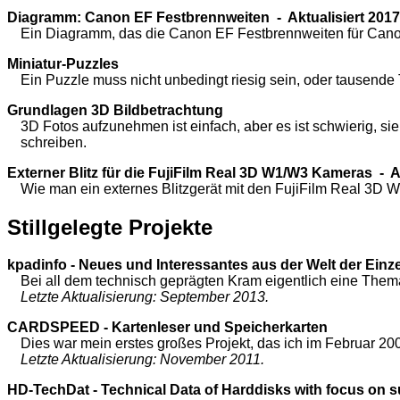
Diagramm: Canon EF Festbrennweiten - Aktualisiert 2017
Ein Diagramm, das die Canon EF Festbrennweiten für Cano
Miniatur-Puzzles
Ein Puzzle muss nicht unbedingt riesig sein, oder tausende 
Grundlagen 3D Bildbetrachtung
3D Fotos aufzunehmen ist einfach, aber es ist schwierig, s
schreiben.
Externer Blitz für die FujiFilm Real 3D W1/W3 Kameras
- Ak
Wie man ein externes Blitzgerät mit den FujiFilm Real 3D
Stillgelegte Projekte
kpadinfo - Neues und Interessantes aus der Welt der Ein
Bei all dem technisch geprägten Kram eigentlich eine Thema
Letzte Aktualisierung: September 2013.
CARDSPEED - Kartenleser und Speicherkarten
Dies war mein erstes großes Projekt, das ich im Februar 200
Letzte Aktualisierung: November 2011.
HD-TechDat - Technical Data of Harddisks with focus on 