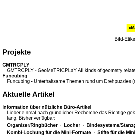
eMa
Bild-Etik
Projekte
GMTRCPLY
GMTRCPLY - GeoMeTRiCPLaY All kinds of geometry related t
Funcubing
Funcubing - Unterhaltsame Themen rund um Drehpuzzles (n
Aktuelle Artikel
Information über nützliche Büro-Artikel
Lieber einmal nach gründlicher Recherche das Richtige geka
lang. Bisher verfügbar:
Organizer/Ringbücher
·
Locher
·
Bindesysteme/Stanz
Kombi-Lochung für die Mini-Formate
·
Stifte für die Mi