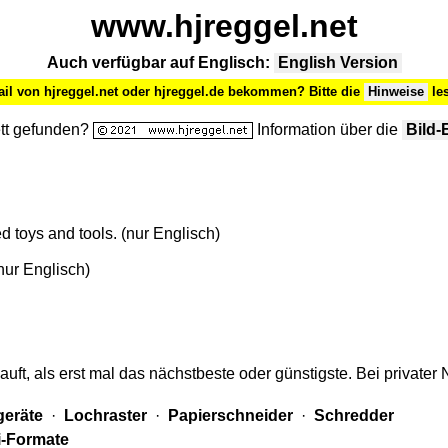
www.hjreggel.net
Auch verfügbar auf Englisch:
English Version
il von hjreggel.net oder hjreggel.de bekommen? Bitte die
Hinweise
les
ett gefunden?
Information über die
Bild-
oys and tools. (nur Englisch)
ur Englisch)
uft, als erst mal das nächstbeste oder günstigste. Bei private
geräte
·
Lochraster
·
Papierschneider
·
Schredder
ni-Formate